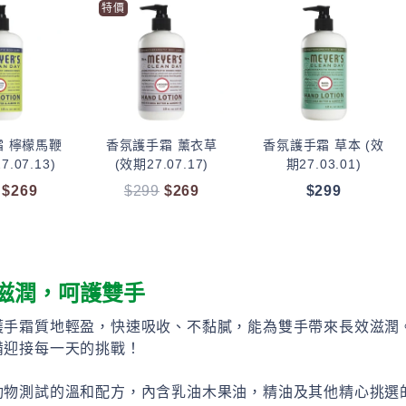
特價
 檸檬馬鞭
香氛護手霜 薰衣草
香氛護手霜 草本 (效
.07.13)
(效期27.07.17)
期27.03.01)
原
目
原
目
$
269
$
299
$
269
$
299
始
前
始
前
價
價
價
價
格：
格：
格：
格：
$299。
$269。
$299。
$269。
滋潤，呵護雙手
護手霜質地輕盈，快速吸收、不黏膩，能為雙手帶來長效滋潤
備迎接每一天的挑戰！
動物測試的溫和配方，內含乳油木果油，精油及其他精心挑選