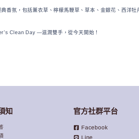
經典香氛，包括薰衣草、檸檬馬鞭草、草本、金銀花、西洋牡
。
er
’
s Clean Day
—滋潤雙手，從今天開始！
須知
官方社群平台
答
Facebook
項
Line