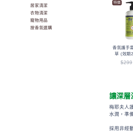
特價
居家清潔
衣物清潔
寵物用品
按香氛選購
香氛護手霜
草 (效期27
$
299
讓深層
梅耶夫人
水潤，準
採用非經